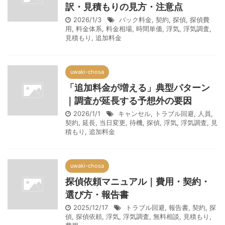
訳・見積もりの見方・注意点
2026/1/3
パック料金
,
契約
,
探偵
,
探偵費
用
,
料金体系
,
料金相場
,
時間単価
,
浮気
,
浮気調査
,
見積もり
,
追加料金
uwaki-chosa
「追加料金が増える」典型パターン
｜調査が延長する予想外の要因
2026/1/1
キャンセル
,
トラブル回避
,
人員
,
契約
,
延長
,
当日変更
,
待機
,
探偵
,
浮気
,
浮気調査
,
見
積もり
,
追加料金
uwaki-chosa
探偵依頼マニュアル｜費用・契約・
選び方・報告書
2025/12/17
トラブル回避
,
報告書
,
契約
,
探
偵
,
探偵依頼
,
浮気
,
浮気調査
,
無料相談
,
見積もり
,