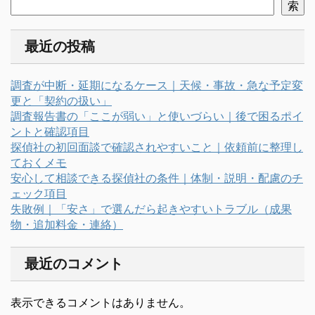
索
最近の投稿
調査が中断・延期になるケース｜天候・事故・急な予定変
更と「契約の扱い」
調査報告書の「ここが弱い」と使いづらい｜後で困るポイ
ントと確認項目
探偵社の初回面談で確認されやすいこと｜依頼前に整理し
ておくメモ
安心して相談できる探偵社の条件｜体制・説明・配慮のチ
ェック項目
失敗例｜「安さ」で選んだら起きやすいトラブル（成果
物・追加料金・連絡）
最近のコメント
表示できるコメントはありません。