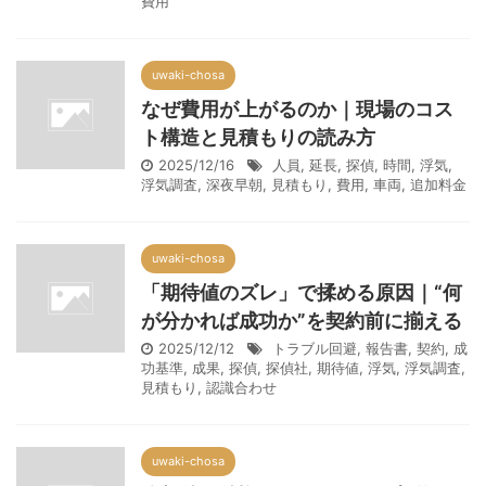
費用
uwaki-chosa
なぜ費用が上がるのか｜現場のコス
ト構造と見積もりの読み方
2025/12/16
人員
,
延長
,
探偵
,
時間
,
浮気
,
浮気調査
,
深夜早朝
,
見積もり
,
費用
,
車両
,
追加料金
uwaki-chosa
「期待値のズレ」で揉める原因｜“何
が分かれば成功か”を契約前に揃える
2025/12/12
トラブル回避
,
報告書
,
契約
,
成
功基準
,
成果
,
探偵
,
探偵社
,
期待値
,
浮気
,
浮気調査
,
見積もり
,
認識合わせ
uwaki-chosa