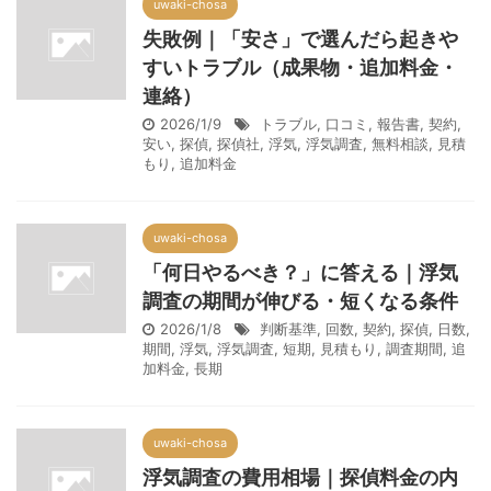
uwaki-chosa
失敗例｜「安さ」で選んだら起きや
すいトラブル（成果物・追加料金・
連絡）
2026/1/9
トラブル
,
口コミ
,
報告書
,
契約
,
安い
,
探偵
,
探偵社
,
浮気
,
浮気調査
,
無料相談
,
見積
もり
,
追加料金
uwaki-chosa
「何日やるべき？」に答える｜浮気
調査の期間が伸びる・短くなる条件
2026/1/8
判断基準
,
回数
,
契約
,
探偵
,
日数
,
期間
,
浮気
,
浮気調査
,
短期
,
見積もり
,
調査期間
,
追
加料金
,
長期
uwaki-chosa
浮気調査の費用相場｜探偵料金の内