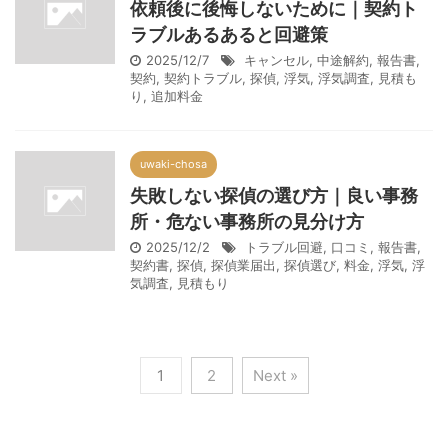
依頼後に後悔しないために｜契約ト
ラブルあるあると回避策
2025/12/7
キャンセル
,
中途解約
,
報告書
,
契約
,
契約トラブル
,
探偵
,
浮気
,
浮気調査
,
見積も
り
,
追加料金
uwaki-chosa
失敗しない探偵の選び方｜良い事務
所・危ない事務所の見分け方
2025/12/2
トラブル回避
,
口コミ
,
報告書
,
契約書
,
探偵
,
探偵業届出
,
探偵選び
,
料金
,
浮気
,
浮
気調査
,
見積もり
1
2
Next »