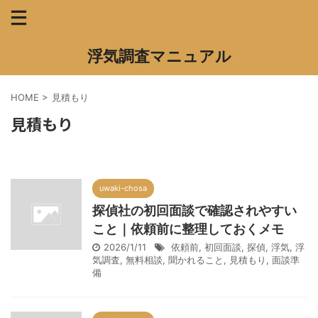
浮気調査マニュアル
HOME
>
見積もり
見積もり
uwaki-chosa
探偵社の初回面談で確認されやすい
こと｜依頼前に整理しておくメモ
2026/1/11
依頼前
,
初回面談
,
探偵
,
浮気
,
浮
気調査
,
無料相談
,
聞かれること
,
見積もり
,
面談準
備