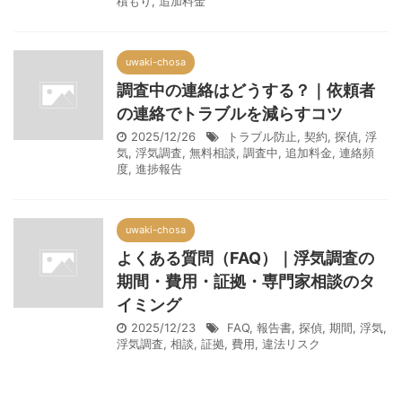
積もり
,
追加料金
uwaki-chosa
調査中の連絡はどうする？｜依頼者
の連絡でトラブルを減らすコツ
2025/12/26
トラブル防止
,
契約
,
探偵
,
浮
気
,
浮気調査
,
無料相談
,
調査中
,
追加料金
,
連絡頻
度
,
進捗報告
uwaki-chosa
よくある質問（FAQ）｜浮気調査の
期間・費用・証拠・専門家相談のタ
イミング
2025/12/23
FAQ
,
報告書
,
探偵
,
期間
,
浮気
,
浮気調査
,
相談
,
証拠
,
費用
,
違法リスク