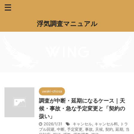
浮気調査マニュアル
uwaki-chosa
調査が中断・延期になるケース｜天
候・事故・急な予定変更と「契約の
扱い」
2026/1/31
キャンセル
,
キャンセル料
,
トラ
ブル回避
,
中断
,
予定変更
,
事故
,
天候
,
契約
,
延期
,
当