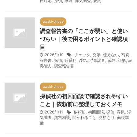
日対応
,
探偵
,
浮気
,
浮気調査
,
規約
uwaki-chosa
調査報告書の「ここが弱い」と使い
づらい｜後で困るポイントと確認項
目
2026/1/19
チェック
,
交渉
,
使えない
,
写真
,
報告書
,
探偵
,
時系列
,
浮気
,
浮気調査
,
裁判
,
証拠
,
証
拠能力
,
調査報告書
uwaki-chosa
探偵社の初回面談で確認されやすい
こと｜依頼前に整理しておくメモ
2026/1/11
依頼前
,
初回面談
,
探偵
,
浮気
,
浮
気調査
,
無料相談
,
聞かれること
,
見積もり
,
面談準
備