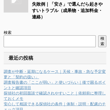
失敗例｜「安さ」で選んだら起きや
すいトラブル（成果物・追加料金・
連絡）
検索
検
索
最近の投稿
調査が中断・延期になるケース｜天候・事故・急な予定変
更と「契約の扱い」
調査報告書の「ここが弱い」と使いづらい｜後で困るポイ
ントと確認項目
探偵社の初回面談で確認されやすいこと｜依頼前に整理し
ておくメモ
安心して相談できる探偵社の条件｜体制・説明・配慮のチ
ェック項目