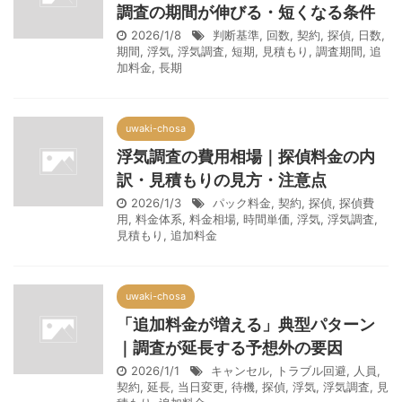
調査の期間が伸びる・短くなる条件
2026/1/8
判断基準
,
回数
,
契約
,
探偵
,
日数
,
期間
,
浮気
,
浮気調査
,
短期
,
見積もり
,
調査期間
,
追
加料金
,
長期
uwaki-chosa
浮気調査の費用相場｜探偵料金の内
訳・見積もりの見方・注意点
2026/1/3
パック料金
,
契約
,
探偵
,
探偵費
用
,
料金体系
,
料金相場
,
時間単価
,
浮気
,
浮気調査
,
見積もり
,
追加料金
uwaki-chosa
「追加料金が増える」典型パターン
｜調査が延長する予想外の要因
2026/1/1
キャンセル
,
トラブル回避
,
人員
,
契約
,
延長
,
当日変更
,
待機
,
探偵
,
浮気
,
浮気調査
,
見