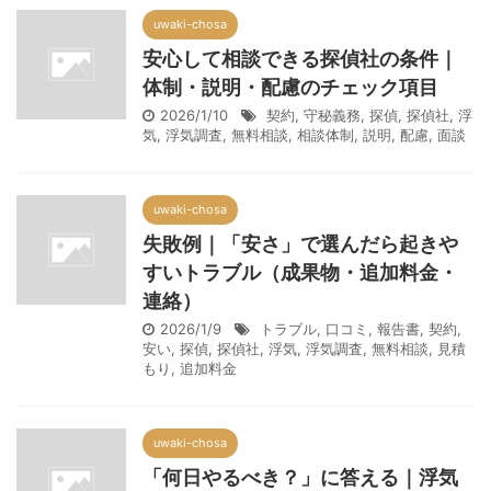
uwaki-chosa
安心して相談できる探偵社の条件｜
体制・説明・配慮のチェック項目
2026/1/10
契約
,
守秘義務
,
探偵
,
探偵社
,
浮
気
,
浮気調査
,
無料相談
,
相談体制
,
説明
,
配慮
,
面談
uwaki-chosa
失敗例｜「安さ」で選んだら起きや
すいトラブル（成果物・追加料金・
連絡）
2026/1/9
トラブル
,
口コミ
,
報告書
,
契約
,
安い
,
探偵
,
探偵社
,
浮気
,
浮気調査
,
無料相談
,
見積
もり
,
追加料金
uwaki-chosa
「何日やるべき？」に答える｜浮気