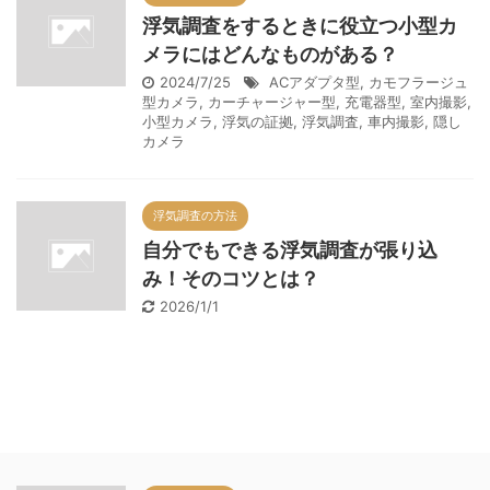
浮気調査をするときに役立つ小型カ
メラにはどんなものがある？
2024/7/25
ACアダプタ型
,
カモフラージュ
型カメラ
,
カーチャージャー型
,
充電器型
,
室内撮影
,
小型カメラ
,
浮気の証拠
,
浮気調査
,
車内撮影
,
隠し
カメラ
浮気調査の方法
自分でもできる浮気調査が張り込
み！そのコツとは？
2026/1/1