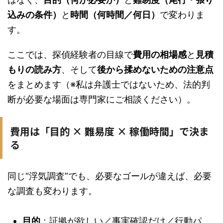
込みの条件）
と
時間（何時間／何日）
で変わりま
す。
ここでは、探偵経験者の目線で
費用の相場感
と
見積
もりの読み方
、そして
後から揉めないための注意点
をまとめます（※私は弁護士ではないため、法的判
断が必要な場面は専門家にご相談ください）。
費用は「目的 × 難易度 × 稼働時間」で決ま
る
同じ“浮気調査”でも、必要なゴールが違えば、必要
な調査も変わります。
目的
：証拠が欲しい／事実確認だけ／行動パ