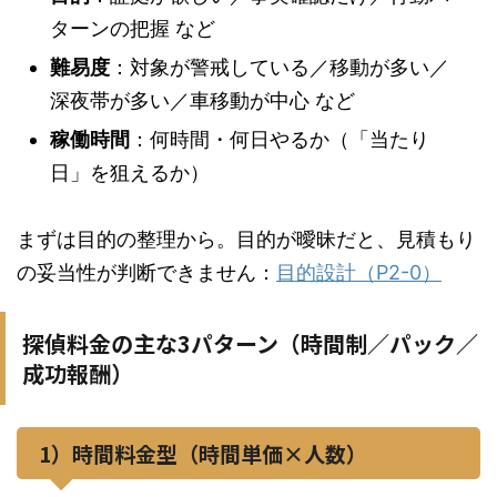
ターンの把握 など
難易度
：対象が警戒している／移動が多い／
深夜帯が多い／車移動が中心 など
稼働時間
：何時間・何日やるか（「当たり
日」を狙えるか）
まずは目的の整理から。目的が曖昧だと、見積もり
の妥当性が判断できません：
目的設計（P2-0）
探偵料金の主な3パターン（時間制／パック／
成功報酬）
1）時間料金型（時間単価×人数）