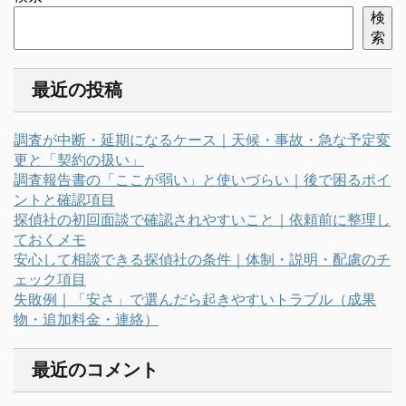
検
索
最近の投稿
調査が中断・延期になるケース｜天候・事故・急な予定変
更と「契約の扱い」
調査報告書の「ここが弱い」と使いづらい｜後で困るポイ
ントと確認項目
探偵社の初回面談で確認されやすいこと｜依頼前に整理し
ておくメモ
安心して相談できる探偵社の条件｜体制・説明・配慮のチ
ェック項目
失敗例｜「安さ」で選んだら起きやすいトラブル（成果
物・追加料金・連絡）
最近のコメント