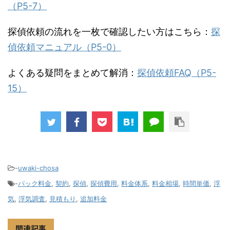
（P5-7）
探偵依頼の流れを一枚で確認したい方はこちら：
探
偵依頼マニュアル（P5-0）
よくある疑問をまとめて解消：
探偵依頼FAQ（P5-
15）
-
uwaki-chosa
-
パック料金
,
契約
,
探偵
,
探偵費用
,
料金体系
,
料金相場
,
時間単価
,
浮
気
,
浮気調査
,
見積もり
,
追加料金
関連記事