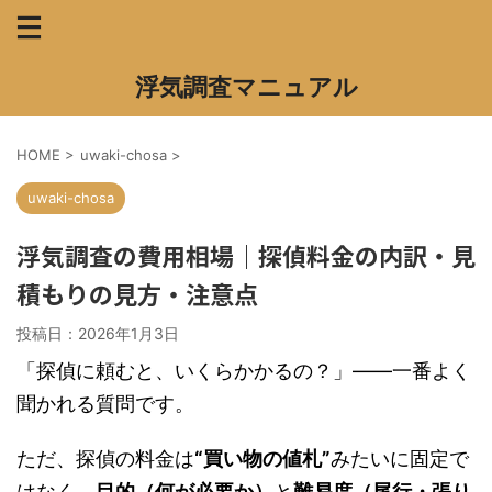
浮気調査マニュアル
HOME
>
uwaki-chosa
>
uwaki-chosa
浮気調査の費用相場｜探偵料金の内訳・見
積もりの見方・注意点
投稿日：
2026年1月3日
「探偵に頼むと、いくらかかるの？」——一番よく
聞かれる質問です。
ただ、探偵の料金は
“買い物の値札”
みたいに固定で
はなく、
目的（何が必要か）
と
難易度（尾行・張り