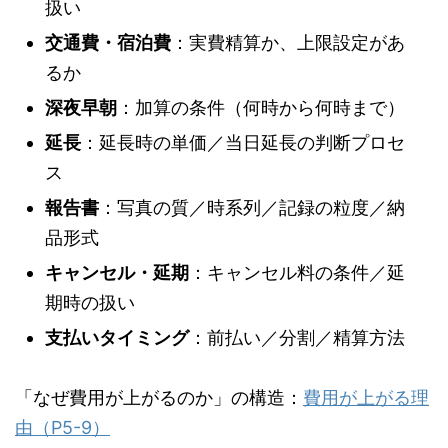
扱い
交通費・宿泊費
：実費精算か、上限設定があ
るか
深夜早朝
：加算の条件（何時から何時まで）
延長
：延長時の単価／当日延長の判断プロセ
ス
報告書
：写真の質／時系列／記録の粒度／納
品形式
キャンセル・延期
：キャンセル料の条件／延
期時の扱い
支払いタイミング
：前払い／分割／精算方法
「なぜ費用が上がるのか」の構造：
費用が上がる理
由（P5-9）