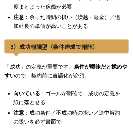
度まとまった稼働が必要
注意
：余った時間の扱い（繰越・返金）／追
加延長の単価が高いことがある
3）成功報酬型（条件達成で報酬）
「成功」の定義が重要です。
条件が曖昧だと揉めや
すい
ので、契約前に言語化が必須。
向いている
：ゴールが明確で、成功の定義を
紙に落とせる
注意
：成功条件／不成功時の扱い／途中解約
の扱いを必ず書面で