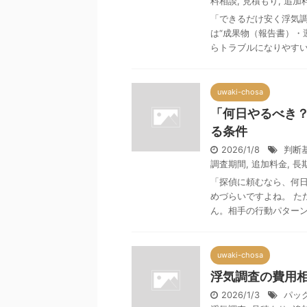
料相談
,
見積もり
,
追加
「できるだけ安く浮気調
は“成果物（報告書）・
らトラブルになりやすいの
uwaki-chosa
「何日やるべき
る条件
2026/1/8
判断
調査期間
,
追加料金
,
長
「探偵に頼むなら、何
めづらいですよね。 た
ん。相手の行動パターン（
uwaki-chosa
浮気調査の費用
2026/1/3
パッ