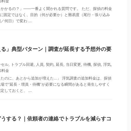
加料金
かかるの？」——一番よく聞かれる質問です。 ただ、探偵の料金
いに固定ではなく、目的（何が必要か）と難易度（尾行・張り込み
何日）で変わ ...
える」典型パターン｜調査が延長する予想外の要
ンセル
,
トラブル回避
,
人員
,
契約
,
延長
,
当日変更
,
待機
,
探偵
,
浮気
,
加料金
たのに、あとから追加が増えた…」 浮気調査の追加料金は、探偵
場で“延長・増員・待機”が必要になる瞬間があると発生しやすく
しておくと、 ...
どうする？｜依頼者の連絡でトラブルを減らすコ