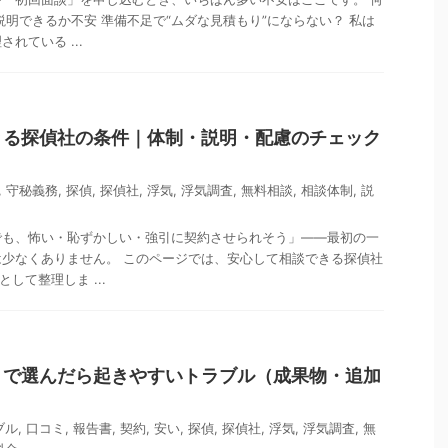
説明できるか不安 準備不足で“ムダな見積もり”にならない？ 私は
れている ...
きる探偵社の条件｜体制・説明・配慮のチェック
,
守秘義務
,
探偵
,
探偵社
,
浮気
,
浮気調査
,
無料相談
,
相談体制
,
説
でも、怖い・恥ずかしい・強引に契約させられそう」——最初の一
少なくありません。 このページでは、安心して相談できる探偵社
して整理しま ...
」で選んだら起きやすいトラブル（成果物・追加
ブル
,
口コミ
,
報告書
,
契約
,
安い
,
探偵
,
探偵社
,
浮気
,
浮気調査
,
無