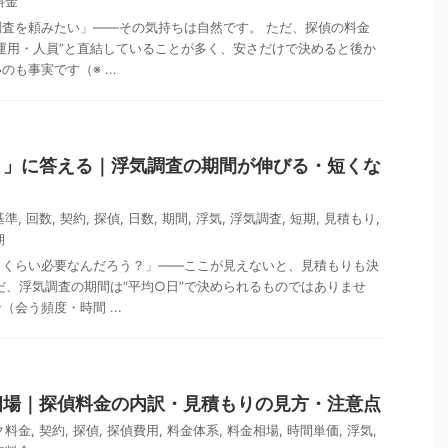
料金
査を頼みたい」——その気持ちは自然です。 ただ、探偵の料金
運用・人員”と直結していることが多く、安さだけで決めると後か
も事実です（※ ...
？」に答える｜浮気調査の期間が伸びる・短くな
基準
,
回数
,
契約
,
探偵
,
日数
,
期間
,
浮気
,
浮気調査
,
短期
,
見積もり
,
期
日くらい必要なんだろう？」——ここが見えないと、見積もりも決
だ、浮気調査の期間は“平均○日”で決められるものではありませ
会う頻度・時間 ...
相場｜探偵料金の内訳・見積もりの見方・注意点
ク料金
,
契約
,
探偵
,
探偵費用
,
料金体系
,
料金相場
,
時間単価
,
浮気
,