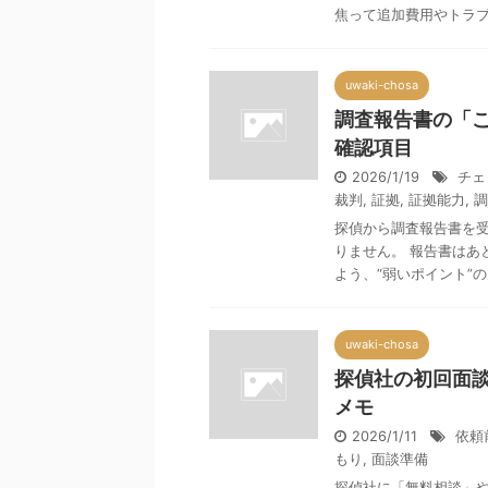
焦って追加費用やトラブル
uwaki-chosa
調査報告書の「
確認項目
2026/1/19
チェ
裁判
,
証拠
,
証拠能力
,
調
探偵から調査報告書を
りません。 報告書はあ
よう、“弱いポイント”の見
uwaki-chosa
探偵社の初回面
メモ
2026/1/11
依頼
もり
,
面談準備
探偵社に「無料相談」や