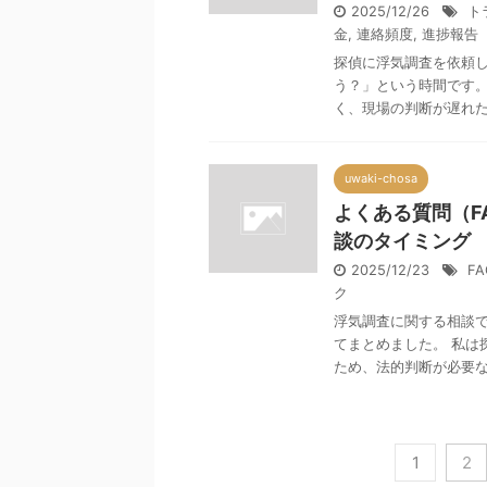
2025/12/26
ト
金
,
連絡頻度
,
進捗報告
探偵に浮気調査を依頼
う？」という時間です。
く、現場の判断が遅れたり
uwaki-chosa
よくある質問（F
談のタイミング
2025/12/23
FA
ク
浮気調査に関する相談で
てまとめました。 私は
ため、法的判断が必要な場
1
2