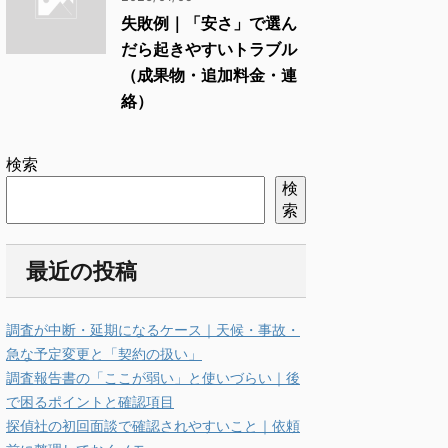
失敗例｜「安さ」で選ん
だら起きやすいトラブル
（成果物・追加料金・連
絡）
検索
検
索
最近の投稿
調査が中断・延期になるケース｜天候・事故・
急な予定変更と「契約の扱い」
調査報告書の「ここが弱い」と使いづらい｜後
で困るポイントと確認項目
探偵社の初回面談で確認されやすいこと｜依頼