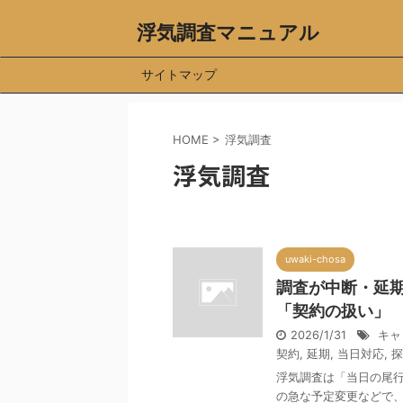
浮気調査マニュアル
サイトマップ
HOME
>
浮気調査
浮気調査
uwaki-chosa
調査が中断・延
「契約の扱い」
2026/1/31
キャ
契約
,
延期
,
当日対応
,
探
浮気調査は「当日の尾
の急な予定変更などで、