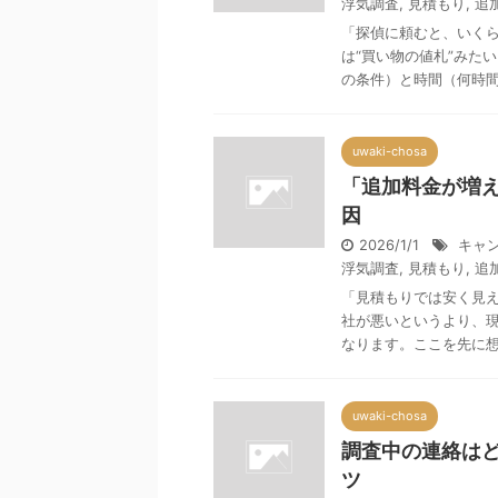
浮気調査
,
見積もり
,
追
「探偵に頼むと、いくら
は“買い物の値札”みた
の条件）と時間（何時間／
uwaki-chosa
「追加料金が増
因
2026/1/1
キャ
浮気調査
,
見積もり
,
追
「見積もりでは安く見え
社が悪いというより、現
なります。ここを先に想定
uwaki-chosa
調査中の連絡は
ツ