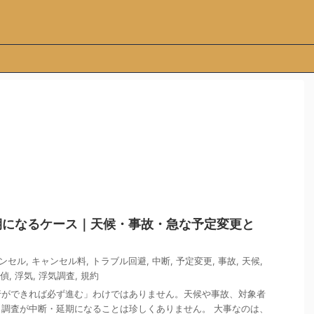
期になるケース｜天候・事故・急な予定変更と
ンセル
,
キャンセル料
,
トラブル回避
,
中断
,
予定変更
,
事故
,
天候
,
偵
,
浮気
,
浮気調査
,
規約
行ができれば必ず進む」わけではありません。天候や事故、対象者
調査が中断・延期になることは珍しくありません。 大事なのは、