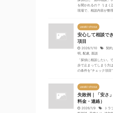
を聞かれるの？ うまく
現場で、相談内容が整理さ
uwaki-chosa
安心して相談で
項目
2026/1/10
契約
明
,
配慮
,
面談
「探偵に相談したい。
歩で止まってしまう方は
の条件を“チェック項目”と
uwaki-chosa
失敗例｜「安さ
料金・連絡）
2026/1/9
トラ