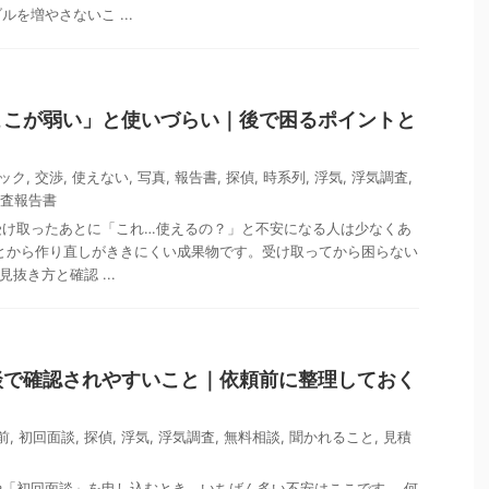
を増やさないこ ...
ここが弱い」と使いづらい｜後で困るポイントと
ック
,
交渉
,
使えない
,
写真
,
報告書
,
探偵
,
時系列
,
浮気
,
浮気調査
,
査報告書
受け取ったあとに「これ…使えるの？」と不安になる人は少なくあ
とから作り直しがききにくい成果物です。受け取ってから困らない
抜き方と確認 ...
談で確認されやすいこと｜依頼前に整理しておく
前
,
初回面談
,
探偵
,
浮気
,
浮気調査
,
無料相談
,
聞かれること
,
見積
「初回面談」を申し込むとき、いちばん多い不安はここです。 何