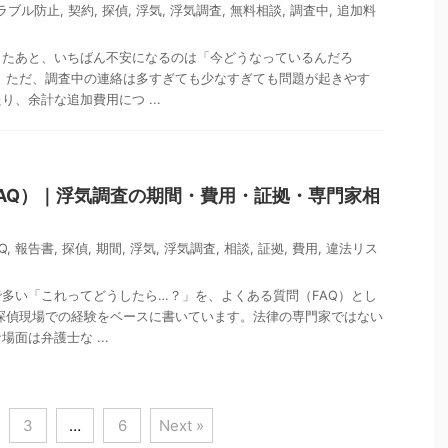
ラブル防止
,
契約
,
探偵
,
浮気
,
浮気調査
,
無料相談
,
調査中
,
追加料
したあと、いちばん不安になるのは「今どうなっているんだろ
 ただ、調査中の連絡は多すぎても少なすぎても問題が起きやす
、余計な追加費用につ ...
AQ）｜浮気調査の期間・費用・証拠・専門家相
Q
,
報告書
,
探偵
,
期間
,
浮気
,
浮気調査
,
相談
,
証拠
,
費用
,
違法リス
多い「これってどうしたら…？」を、よくある質問（FAQ）とし
探偵現場での経験をベースに書いています。法律の専門家ではない
面は弁護士な ...
3
…
6
Next »